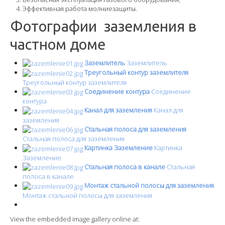
Эффективная работа молниезащиты.
Прокладка кабеля
Фотографии заземления в
Монтаж светильников
частном доме
Замена электросчётчиков
Заземлитель
Заземлитель
Треугольный контур заземлителя
Установка розеток-выключателей
Треугольный контур заземлителя
Соединение контура
Соединение
Заземление в частном доме
контура
Канал для заземления
Канал для
Замена электропроводки
заземления
Стальная полоса для заземления
Прайс-Лист
Стальная полоса для заземления
Картинка Заземление
Картинка
О компании
Заземление
Стальная полоса в канале
Стальная
Политика обработки персональных данных
полоса в канале
Монтаж стальной полосы для заземления
Наши специалисты
Монтаж стальной полосы для заземления
Наша гарантия
View the embedded image gallery online at: