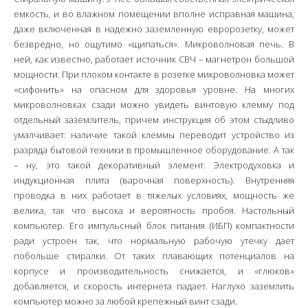
емкость, и во влажном помещении вполне исправная машина,
даже включенная в надежно заземленную евророзетку, может
безвредно, но ощутимо «щипаться». Микроволновая печь. В
ней, как известно, работает источник СВЧ – магнетрон большой
мощности. При плохом контакте в розетке микроволновка может
«сифонить» на опасном для здоровья уровне. На многих
микроволновках сзади можно увидеть винтовую клемму под
отдельный заземлитель, причем инструкция об этом стыдливо
умалчивает: наличие такой клеммы переводит устройство из
разряда бытовой техники в промышленное оборудование. А так
– ну, это такой декоративный элемент. Электродуховка и
индукционная плита (варочная поверхность). Внутренняя
проводка в них работает в тяжелых условиях, мощность же
велика, так что высока и вероятность пробоя. Настольный
компьютер. Его импульсный блок питания (ИБП) компактности
ради устроен так, что нормальную рабочую утечку дает
побольше стиралки. От таких плавающих потенциалов на
корпусе и производительность снижается, и «глюков»
добавляется, и скорость интернета падает. Наглухо заземлить
компьютер можно за любой крепежный винт сзади.