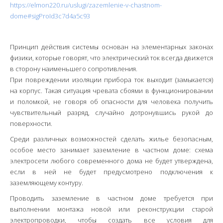
https://elmon220.ru/uslugi/zazemlenie-v-chastnom-
Фотогалерея
dome#sigProId3c7d4a5c93
г. Владимир
Принцип действия системы основан на элементарных законах
г. Александров
физики, которые говорят, что электрический ток всегда движется
в сторону наименьшего сопротивления.
г. Гусь-Хрустальный
При повреждении изоляции прибора ток выходит (замыкается)
г. Ковров
на корпус. Такая ситуация чревата сбоями в функционировании
и поломкой, не говоря об опасности для человека получить
г. Муром
чувствительный разряд, случайно дотронувшись рукой до
поверхности.
г. Суздаль
Среди различных возможностей сделать жилье безопасным,
особое место занимает заземление в частном доме: схема
электросети любого современного дома не будет утверждена,
если в ней не будет предусмотрено подключения к
заземляющему контуру.
Проводить заземление в частном доме требуется при
выполнении монтажа новой или реконструкции старой
электропроводки, чтобы создать все условия для