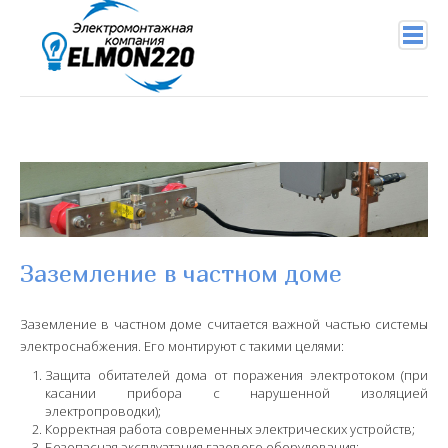
+7 (904) 956-29-94
info@elmon220.ru
Главная
Услуги
Заземление в частном доме
Подключение проводов
Услуги электрика
Заземление в частном доме считается важной частью системы
электроснабжения. Его монтируют с такими целями:
Электромонтажные работы
Защита обитателей дома от поражения электротоком (при
касании прибора с нарушенной изоляцией
Правила работы с электричеством
электропроводки);
Корректная работа современных электрических устройств;
Монтаж СИП
Безопасная эксплуатация газового оборудования;